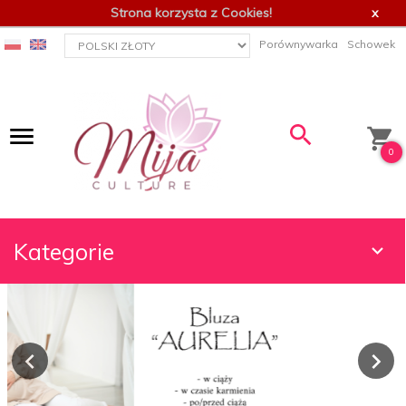
Strona korzysta z Cookies!
x
currency_h
Porównywarka
Schowek
0
Kategorie