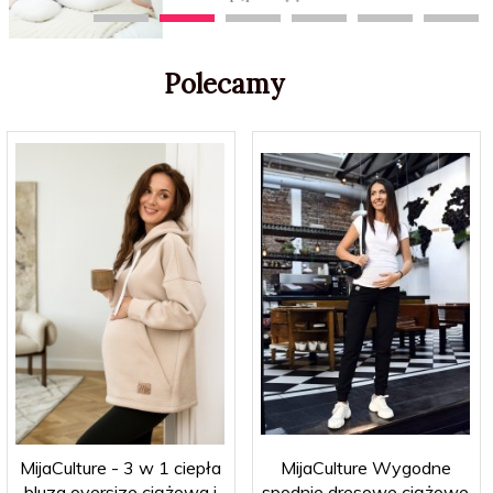
Polecamy
MijaCulture - 3 w 1 ciepła
MijaCulture Wygodne
bluza oversize ciążowa i
spodnie dresowe ciążowe