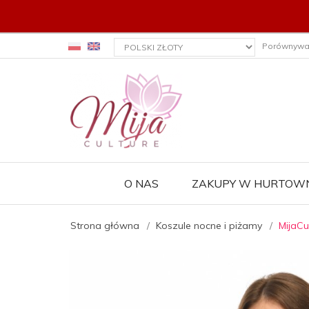
currency_h
Porównywa
O NAS
ZAKUPY W HURTOWN
Strona główna
Koszule nocne i piżamy
MijaCu