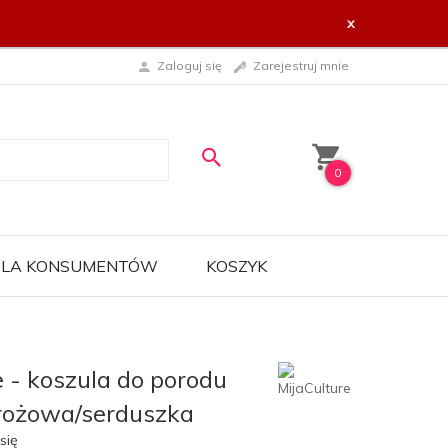
x
Zaloguj się
Zarejestruj mnie
0
 DLA KONSUMENTÓW
KOSZYK
e - koszula do porodu
rożowa/serduszka
się