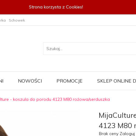
Strona korzysta z Cookies!
rka
Schowek
I
NOWOŚCI
PROMOCJE
SKLEP ONLINE
lture - koszula do porodu 4123 M80 rożowa/serduszka
MijaCultur
4123 M80 
Brak ceny Zaloguj 