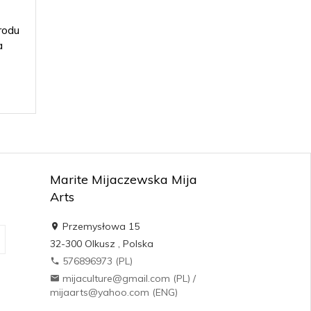
rodu
a
Marite Mijaczewska Mija
Arts
Przemysłowa 15
32-300
Olkusz
,
Polska
576896973 (PL)
mijaculture@gmail.com (PL) /
mijaarts@yahoo.com (ENG)