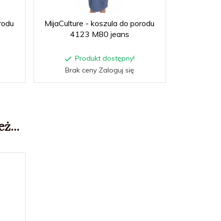
rodu
MijaCulture - koszula do porodu
MijaCultur
4123 M80 jeans
412
Produkt dostępny!
P
Brak ceny Zaloguj się
Brak
ż...