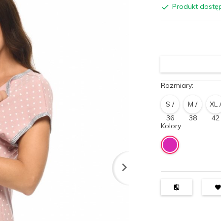
Produkt dostę
Rozmiary:
S /
M /
XL 
36
38
42
Kolory: