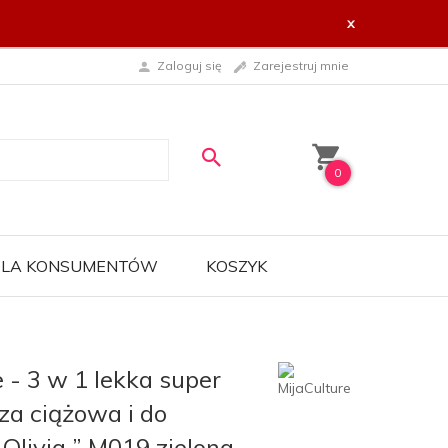
x
Zaloguj się
Zarejestruj mnie
0
 DLA KONSUMENTÓW
KOSZYK
 - 3 w 1 lekka super
za ciążowa i do
„Olivia ” M019 zielona