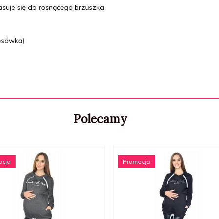
asuje się do rosnącego brzuszka
esówka)
Polecamy
ocja
Promocja