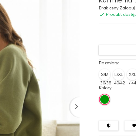
Brak ceny Zaloguj 
Produkt dostę
Rozmiary:
S/M
L/XL
XX
36/38
40/42
/ 4
Kolory: