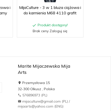
żowa i
MijaCulture - 3 w 1 bluza ciążowa i
MijaCulture 
arny
do karmienia M68 4110 grafit
do karmie
Produkt dostępny!
P
Brak ceny Zaloguj się
Brak
Marite Mijaczewska Mija
Arts
Przemysłowa 15
32-300
Olkusz
,
Polska
576896973 (PL)
mijaculture@gmail.com (PL) /
mijaarts@yahoo.com (ENG)