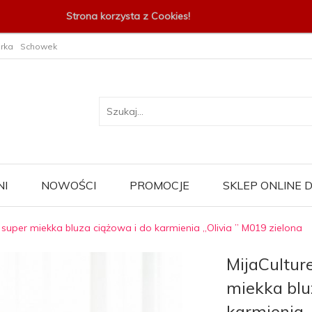
Strona korzysta z Cookies!
rka
Schowek
I
NOWOŚCI
PROMOCJE
SKLEP ONLINE
a super miekka bluza ciążowa i do karmienia „Olivia ” M019 zielona
MijaCulture
miekka blu
karmienia 