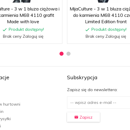
lture - 3 w 1 bluza ciążowa i
MijaCulture - 3 w 1 bluza cią
karmienia M68 4110 grafit
do karmienia M68 4110 cz
Made with love
Limited Edition front
Produkt dostępny!
Produkt dostępny!
Brak ceny Zaloguj się
Brak ceny Zaloguj się
acje
Subskrypcja
Zapisz się do newslettera:
w hurtowni
in
Zapisz
ysyłki
i