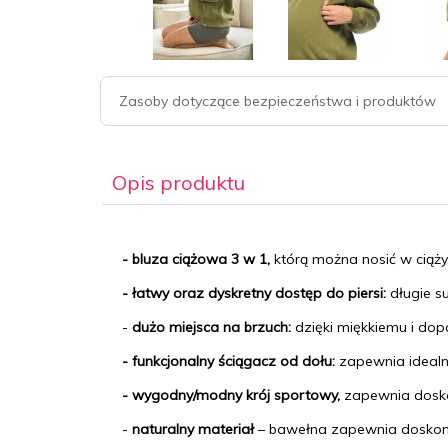
Zasoby dotyczące bezpieczeństwa i produktów
Opis produktu
- bluza ciążowa 3 w 1,
którą można nosić w ciąży
- łatwy oraz dyskretny dostęp do piersi:
długie s
-
dużo miejsca na brzuch:
dzięki miękkiemu i do
- funkcjonalny ściągacz od dołu:
zapewnia idealn
- wygodny/modny krój sportowy,
zapewnia dosko
-
naturalny materiał
– bawełna zapewnia doskon