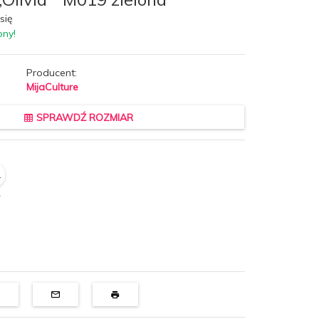
się
pny!
Producent:
MijaCulture
SPRAWDŹ ROZMIAR
L
4