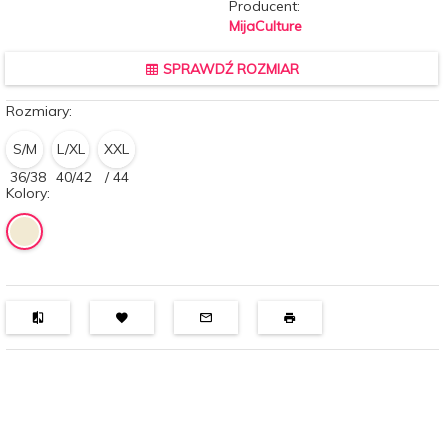
Producent:
MijaCulture
SPRAWDŹ ROZMIAR
Rozmiary:
S/M
L/XL
XXL
36/38
40/42
/ 44
Kolory: