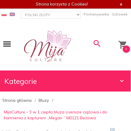
Strona korzysta z Cookies!
x
currency_h
Porównywarka
Schowek
0
Kategorie
Strona główna
Bluzy
MijaCulture - 3 w 1 ciepła bluza oversize ciążowa i do
karmienia z kapturem „Megan ” M0121 Beżowa