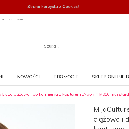
Strona korzysta z Cookies!
rka
Schowek
I
NOWOŚCI
PROMOCJE
SKLEP ONLINE
pła bluza ciążowa i do karmienia z kapturem „Naomi” M016 musztar
MijaCulture
ciążowa i 
kapturem 