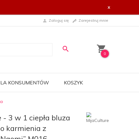
x
Zaloguj się
Zarejestruj mnie
0
 DLA KONSUMENTÓW
KOSZYK
da
 - 3 w 1 ciepła bluza
do karmienia z
„Naomi” M016