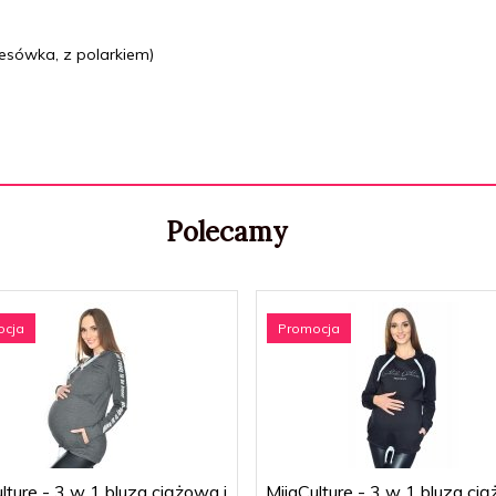
esówka, z polarkiem)
Polecamy
ocja
Promocja
lture - 3 w 1 bluza ciążowa i
MijaCulture - 3 w 1 bluza cią