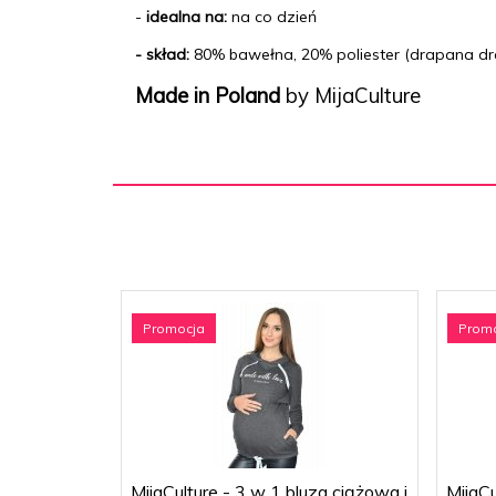
-
idealna na:
na co dzień
- skład:
80% bawełna, 20% poliester (drapana dr
Made in Poland
by MijaCulture
Promocja
Prom
MijaCulture - 3 w 1 bluza ciążowa i
MijaCu