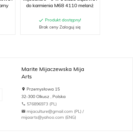
arny
do karmienia M68 4110 melanż
do karmi
Produkt dostępny!
P
Brak ceny Zaloguj się
Brak
Marite Mijaczewska Mija
Arts
Przemysłowa 15
32-300
Olkusz
,
Polska
576896973 (PL)
mijaculture@gmail.com (PL) /
mijaarts@yahoo.com (ENG)