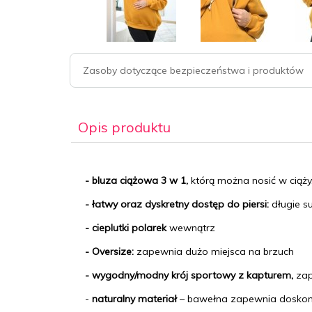
Zasoby dotyczące bezpieczeństwa i produktów
Opis produktu
- bluza ciążowa 3 w 1,
którą można nosić w ciąży
- łatwy oraz dyskretny dostęp do piersi:
długie s
- cieplutki polarek
wewnątrz
- Oversize:
zapewnia dużo miejsca na brzuch
- wygodny/modny krój sportowy z kapturem,
zap
-
naturalny materiał
– bawełna zapewnia doskon