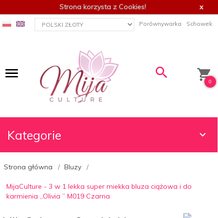
Strona korzysta z Cookies!
x
currency_h
Porównywarka
Schowek
0
Kategorie
Strona główna
Bluzy
MijaCulture - 3 w 1 lekka super miekka bluza ciążowa i do
karmienia „Olivia ” M019 Czarna