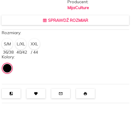
Producent:
MijaCulture
SPRAWDŹ ROZMIAR
Rozmiary:
S/M
L/XL
XXL
36/38
40/42
/ 44
Kolory: