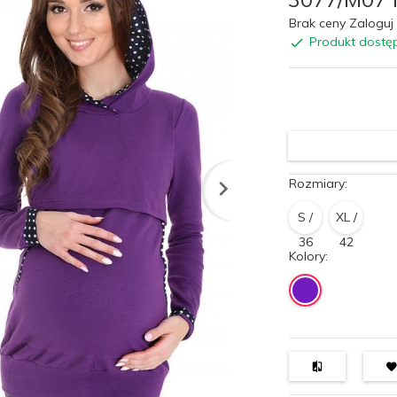
Brak ceny Zaloguj 
Produkt dostę
Rozmiary:
S /
XL /
36
42
Kolory: