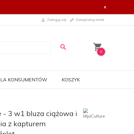
x
Zaloguj się
Zarejestruj mnie
0
 DLA KONSUMENTÓW
KOSZYK
e - 3 w1 bluza ciążowa i
ia z kapturem
iolet