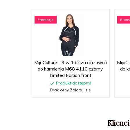
Promocja
Prom
MijaCulture - 3 w 1 bluza ciążowa i
MijaCu
do karmienia M68 4110 czarny
do k
Limited Edition front
Produkt dostępny!
Brak ceny Zaloguj się
Klienci