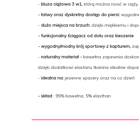
-
bluza ciążowa 3 w1,
którą można nosić w ciąży,
- łatwy oraz dyskretny dostęp do piersi:
wygodne 
-
dużo miejsca na brzuch:
dzięki miękkiemu i do
- funkcjonalny ściągacz od dołu oraz kieszenie
- wygodny/modny krój sportowy z kapturem,
zap
-
naturalny materiał -
bawełna zapewnia doskona
dzięki dodatkowi elastanu tkanina idealnie dopa
-
idealna na:
jesienne spacery oraz na co dzień
- skład
: 95% bawełna, 5% elasthan