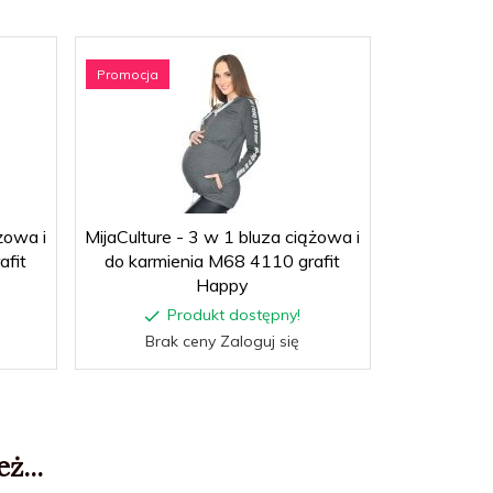
Promocja
Promocja
żowa i
MijaCulture - 3 w 1 bluza ciążowa i
MijaCulture 
afit
do karmienia M68 4110 grafit
do karmi
Happy
Produkt dostępny!
P
Brak ceny Zaloguj się
Brak
ż...