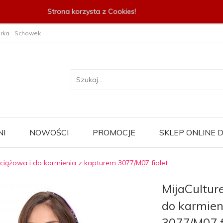
Strona korzysta z Cookies!
rka
Schowek
I
NOWOŚCI
PROMOCJE
SKLEP ONLINE
 ciążowa i do karmienia z kapturem 3077/M07 fiolet
MijaCultur
do karmien
3077/M07 f