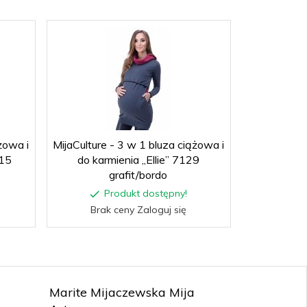
żowa i
MijaCulture - 3 w 1 bluza ciążowa i
115
do karmienia „Ellie” 7129
grafit/bordo
Produkt dostępny!
Brak ceny Zaloguj się
Marite Mijaczewska Mija