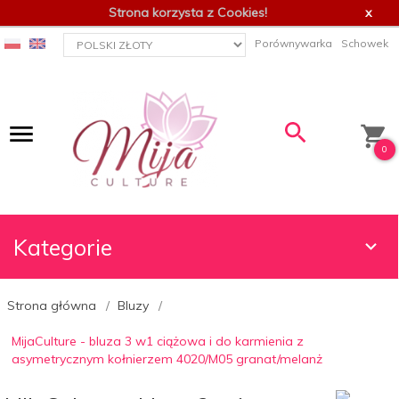
Strona korzysta z Cookies!
x
currency_h
Porównywarka
Schowek
0
Kategorie
Strona główna
Bluzy
MijaCulture - bluza 3 w1 ciążowa i do karmienia z
asymetrycznym kołnierzem 4020/M05 granat/melanż