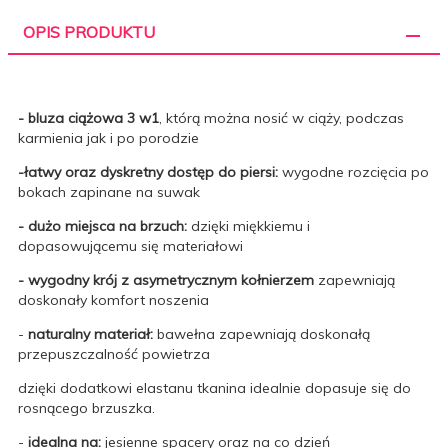
OPIS PRODUKTU
- bluza ciążowa 3 w1
, którą można nosić w ciąży, podczas
karmienia jak i po porodzie
-łatwy oraz dyskretny dostęp do piersi:
wygodne rozcięcia po
bokach zapinane na suwak
- dużo miejsca na brzuch:
dzięki miękkiemu i
dopasowującemu się materiałowi
- wygodny krój z asymetrycznym kołnierzem
zapewniają
doskonały komfort noszenia
-
naturalny materiał:
bawełna zapewniają doskonałą
przepuszczalność powietrza
dzięki dodatkowi elastanu tkanina idealnie dopasuje się do
rosnącego brzuszka.
-
idealna na:
jesienne spacery oraz na co dzień