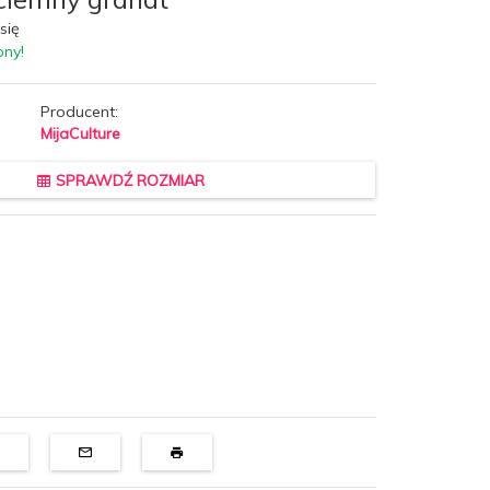
się
pny!
Producent:
MijaCulture
SPRAWDŹ ROZMIAR