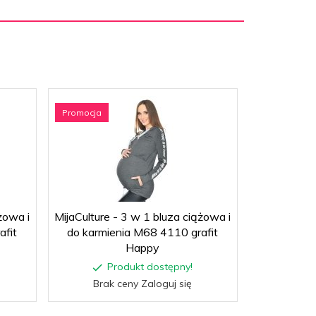
Promocja
Promocja
żowa i
MijaCulture - 3 w 1 bluza ciążowa i
MijaCulture 
afit
do karmienia M68 4110 grafit
do karmie
Happy
Limi
Produkt dostępny!
P
Brak ceny Zaloguj się
Brak