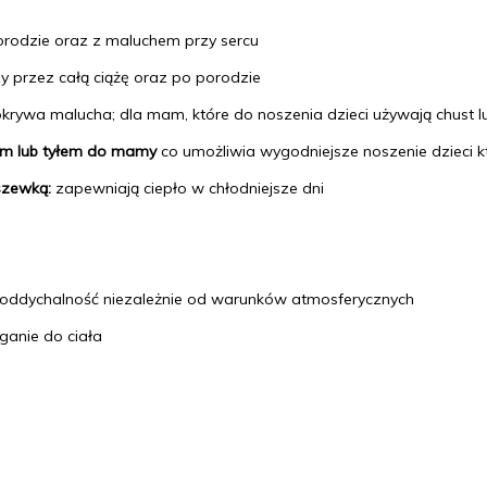
orodzie oraz z maluchem przy sercu
y przez całą ciążę oraz po
porodzie
okrywa malucha; dla mam, które do noszenia dzieci używają chust l
em lub tyłem do mamy
co umożliwia wygodniejsze noszenie dzieci k
szewką:
zapewniają ciepło w chłodniejsze dni
oddychalność niezależnie od warunków atmosferycznych
ganie do ciała