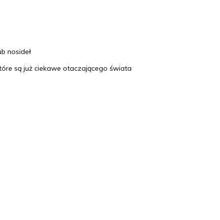
ub nosideł
tóre są już ciekawe otaczającego świata