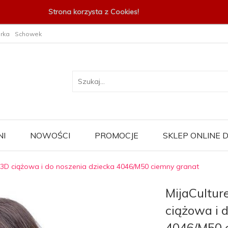
Strona korzysta z Cookies!
rka
Schowek
I
NOWOŚCI
PROMOCJE
SKLEP ONLINE
a 3D ciążowa i do noszenia dziecka 4046/M50 ciemny granat
MijaCultur
ciążowa i 
4046/M50 