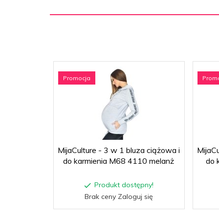
Promocja
Prom
MijaCulture - 3 w 1 bluza ciążowa i
MijaCu
do karmienia M68 4110 melanż
do 
Produkt dostępny!
Brak ceny Zaloguj się