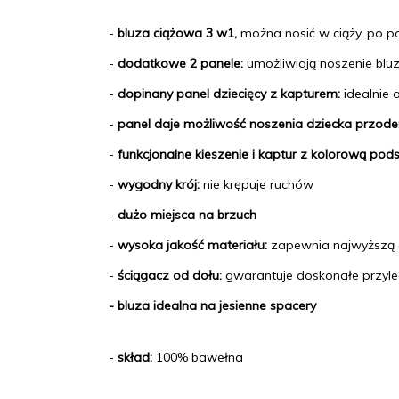
-
bluza ciążowa 3 w1,
można nosić w ciąży, po p
-
dodatko
we 2 pa
nele:
umożliwiają noszenie bluz
-
dopinany panel dziecięcy z kapturem:
idealnie 
-
panel daje możliwość noszenia dziecka przod
-
funkcjonalne kieszenie i kaptur z kolorową pod
-
wygodny krój:
nie krępuje ruchów
-
dużo miejsca na brzuch
-
wysoka jakość materiału:
zapewnia najwyższą 
-
ściągacz od dołu:
gwarantuje doskonałe przyle
- bluza idealna na jesienne spacery
-
skład:
100% bawełna