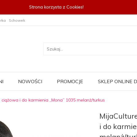
Strona korzysta z Cookies!
rka
Schowek
I
NOWOŚCI
PROMOCJE
SKLEP ONLINE
za ciążowa i do karmienia „Mona” 1035 melanż/turkus
MijaCultur
i do karmi
melanż/tur