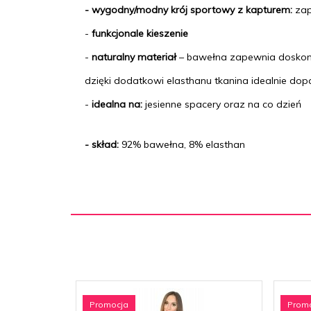
- wygodny/modny krój sportowy z kapturem:
zap
-
funkcjonale kieszenie
-
naturalny materiał
– bawełna zapewnia doskon
dzięki dodatkowi elasthanu tkanina idealnie dop
-
idealna na:
jesienne spacery oraz na co dzień
- skład:
92% bawełna, 8% elasthan
Promocja
Prom