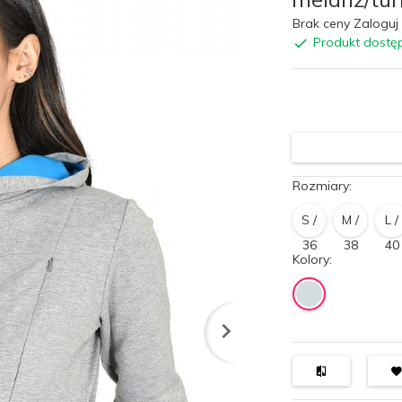
Brak ceny Zaloguj 
Produkt dostę
Rozmiary:
S /
M /
L /
36
38
40
Kolory: