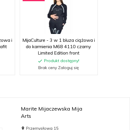
żowa i
MijaCulture - 3 w 1 bluza ciążowa i
MijaCulture 
afit
do karmienia M68 4110 czarny
do karmie
Limited Edition front
Produkt dostępny!
P
Brak ceny Zaloguj się
Brak
Marite Mijaczewska Mija
Arts
Przemysłowa 15