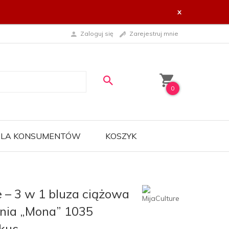
x
Zaloguj się
Zarejestruj mnie
0
 DLA KONSUMENTÓW
KOSZYK
e – 3 w 1 bluza ciążowa
enia „Mona” 1035
kus