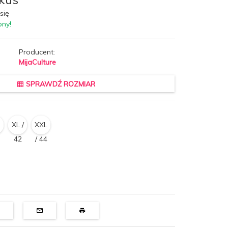
się
pny!
Producent:
MijaCulture
SPRAWDŹ ROZMIAR
XL /
XXL
42
/ 44