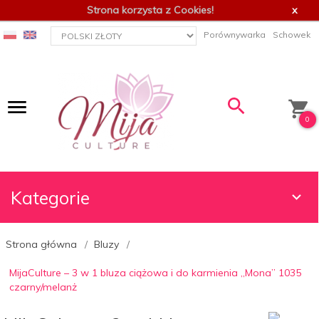
Strona korzysta z Cookies!
x
currency_h
Porównywarka
Schowek
0
Kategorie
Strona główna
Bluzy
MijaCulture – 3 w 1 bluza ciążowa i do karmienia „Mona” 1035
czarny/melanż