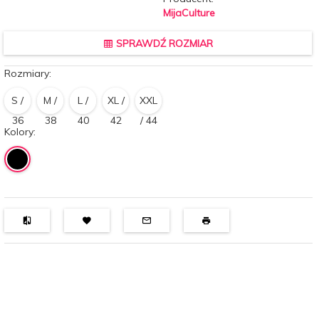
MijaCulture
SPRAWDŹ ROZMIAR
Rozmiary:
S /
M /
L /
XL /
XXL
36
38
40
42
/ 44
Kolory: