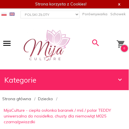
Strona korzysta z Cookies!
x
currency_h
Porównywarka
Schowek
0
Kategorie
Strona główna
Dziecko
MijaCulture - ciepła osłonka baranek / miś / polar TEDDY
uniwersalna do nosidełka, chusty dla niemowląt M025
czarna/gwiazdki