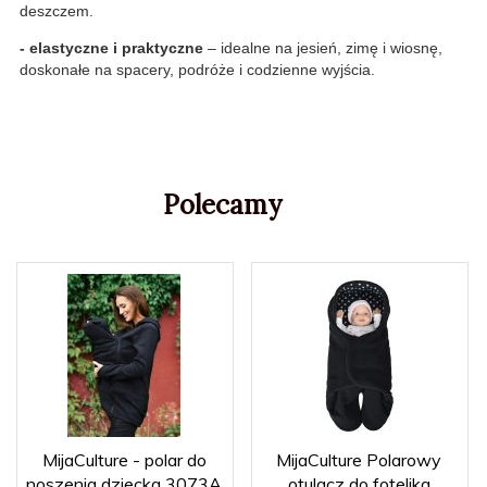
deszczem.
- elastyczne i praktyczne
– idealne na jesień, zimę i wiosnę,
doskonałe na spacery, podróże i codzienne wyjścia.
Polecamy
MijaCulture - polar do
MijaCulture Polarowy
noszenia dziecka 3073A
otulacz do fotelika