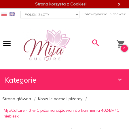
Strona korzysta z Cookies!
x
currency_h
Porównywarka
Schowek
0
Kategorie
Strona główna
Koszule nocne i piżamy
MijaCulture - 3 w 1 piżama ciążowa i do karmienia 4024/M41
niebieski