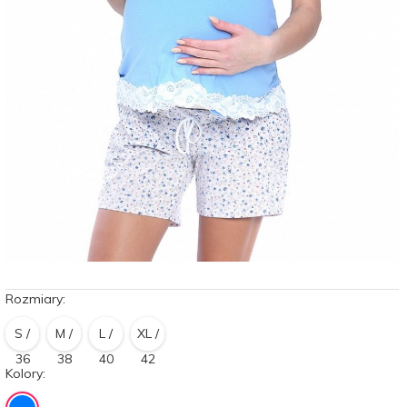
Rozmiary:
S /
M /
L /
XL /
36
38
40
42
Kolory: