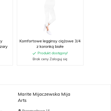
sy
Komfortowe legginsy ciążowe 3/4
Wygodne
zary
z koronką białe
ciążowe M
Produkt dostępny!
P
Brak ceny Zaloguj się
Brak
Marite Mijaczewska Mija
Arts
Przemysłowa 15