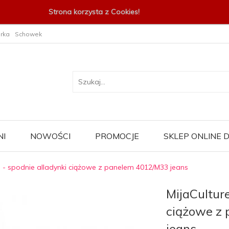
Strona korzysta z Cookies!
rka
Schowek
I
NOWOŚCI
PROMOCJE
SKLEP ONLINE
e - spodnie alladynki ciążowe z panelem 4012/M33 jeans
MijaCulture
ciążowe z
jeans