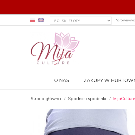
currency_h
Porównywa
O NAS
ZAKUPY W HURTOWN
Strona główna
Spodnie i spodenki
MijaCultur