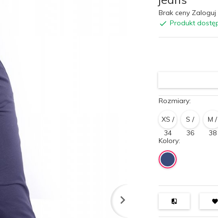
Brak ceny Zaloguj 
Produkt dostę
Rozmiary:
XS /
S /
M /
34
36
38
Kolory: