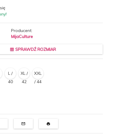
się
pny!
Producent:
MijaCulture
SPRAWDŹ ROZMIAR
L /
XL /
XXL
40
42
/ 44