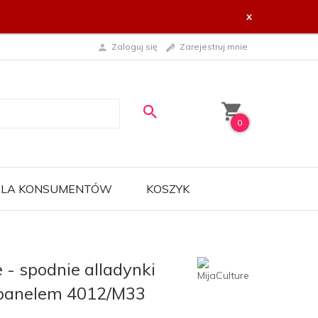
x
Zaloguj się
Zarejestruj mnie
0
 DLA KONSUMENTÓW
KOSZYK
 - spodnie alladynki
 panelem 4012/M33