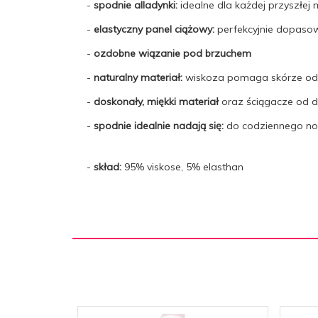
-
spodnie alladynki:
idealne dla każdej przyszłe
-
elastyczny panel ciążowy:
perfekcyjnie dopasowu
-
ozdobne wiązanie pod brzuchem
-
naturalny materiał:
wiskoza pomaga skórze odd
-
doskonały, miękki materiał
oraz ściągacze od 
-
spodnie idealnie nadają się:
do codziennego nos
-
skład:
95% viskose, 5% elasthan