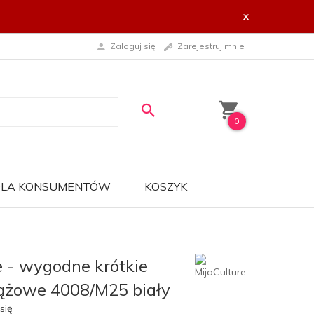
x
Zaloguj się
Zarejestruj mnie
0
 DLA KONSUMENTÓW
KOSZYK
e - wygodne krótkie
iążowe 4008/M25 biały
się