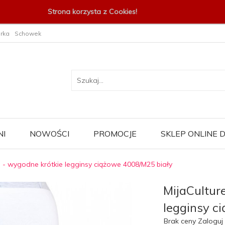
Strona korzysta z Cookies!
rka
Schowek
I
NOWOŚCI
PROMOCJE
SKLEP ONLINE
e - wygodne krótkie legginsy ciążowe 4008/M25 biały
MijaCultur
legginsy c
Brak ceny Zaloguj 