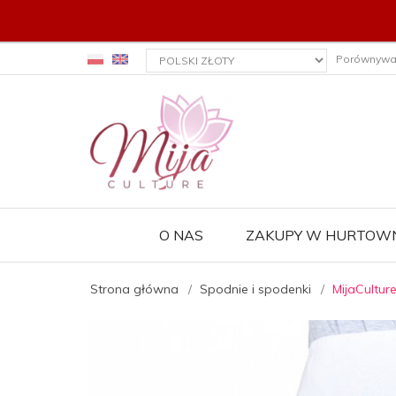
currency_h
Porównywa
O NAS
ZAKUPY W HURTOWN
Strona główna
Spodnie i spodenki
MijaCultur