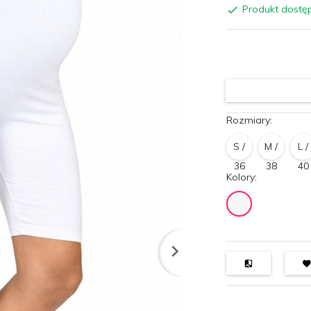
Produkt dostę
Rozmiary:
S /
M /
L /
36
38
40
Kolory: