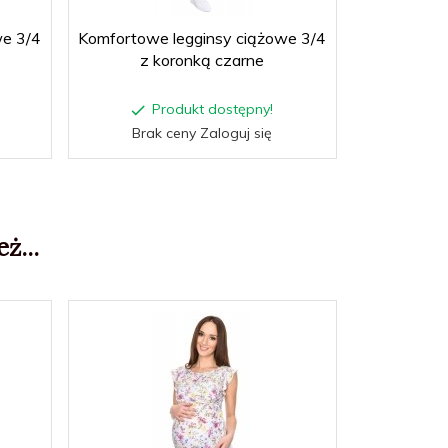
we 3/4
Komfortowe legginsy ciążowe 3/4
Wygodne
z koronką czarne
ciążowe 
Produkt dostępny!
P
Brak ceny Zaloguj się
Brak
ż...