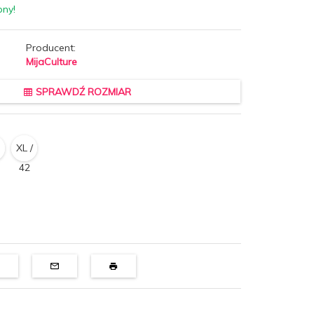
pny!
Producent:
MijaCulture
SPRAWDŹ ROZMIAR
XL /
42