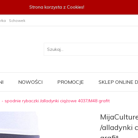
Strona korzysta z Cookies!
rka
Schowek
I
NOWOŚCI
PROMOCJE
SKLEP ONLINE
e - spodnie rybaczki /alladynki ciążowe 4037/M48 grafit
MijaCultur
/alladynki
grafit