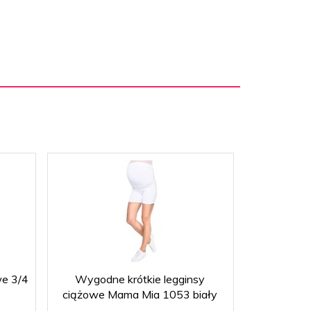
we 3/4
Wygodne krótkie legginsy
Wygodne
ciążowe Mama Mia 1053 biały
ciążowe 