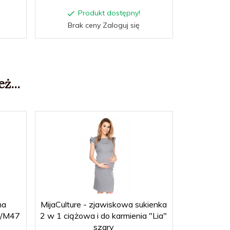
Produkt dostępny!
P
Brak ceny Zaloguj się
Brak
ż...
ma
MijaCulture - zjawiskowa sukienka
0/M47
2 w 1 ciążowa i do karmienia "Lia"
szary