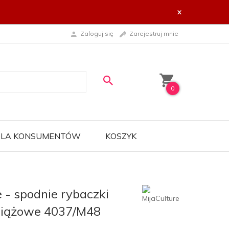
x
Zaloguj się
Zarejestruj mnie
0
 DLA KONSUMENTÓW
KOSZYK
e - spodnie rybaczki
 ciążowe 4037/M48