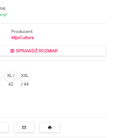
się
pny!
Producent:
MijaCulture
SPRAWDŹ ROZMIAR
XL /
XXL
42
/ 44