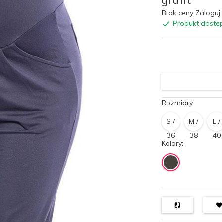
Brak ceny Zaloguj 
Produkt dostę
Rozmiary:
S /
M /
L /
36
38
40
Kolory: