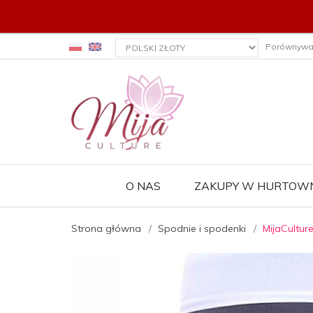
currency_h
Porównywa
O NAS
ZAKUPY W HURTOWN
Strona główna
Spodnie i spodenki
MijaCultur