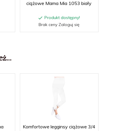
ciążowe Mama Mia 1053 biały
z 
Produkt dostępny!
P
Brak ceny Zaloguj się
Brak
ż...
ma
Komfortowe legginsy ciążowe 3/4