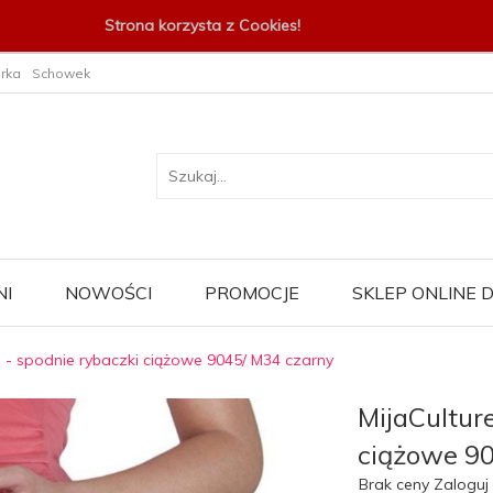
Strona korzysta z Cookies!
rka
Schowek
I
NOWOŚCI
PROMOCJE
SKLEP ONLINE
e - spodnie rybaczki ciążowe 9045/ M34 czarny
MijaCultur
ciążowe 90
Brak ceny Zaloguj 