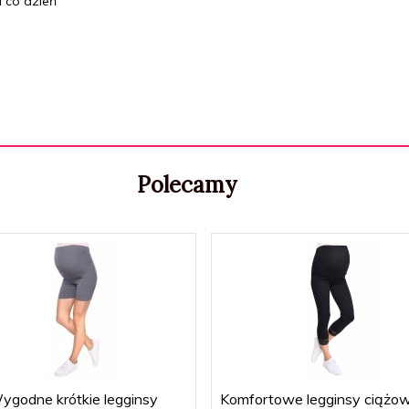
a co dzień
Polecamy
ygodne krótkie legginsy
Komfortowe legginsy ciążo