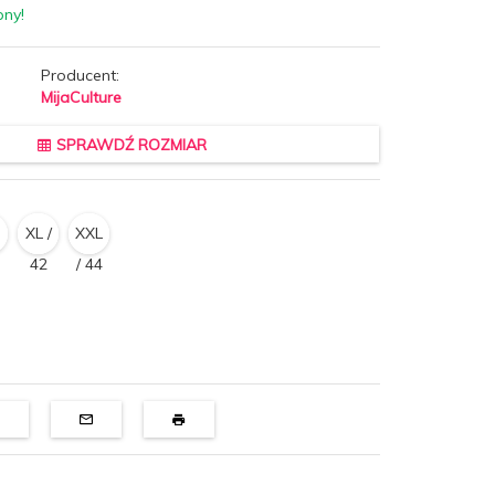
pny!
Producent:
MijaCulture
SPRAWDŹ ROZMIAR
XL /
XXL
42
/ 44