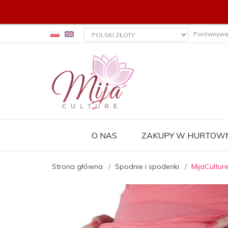
currency_h
Porównywa
O NAS
ZAKUPY W HURTOWN
Strona główna
Spodnie i spodenki
MijaCultur