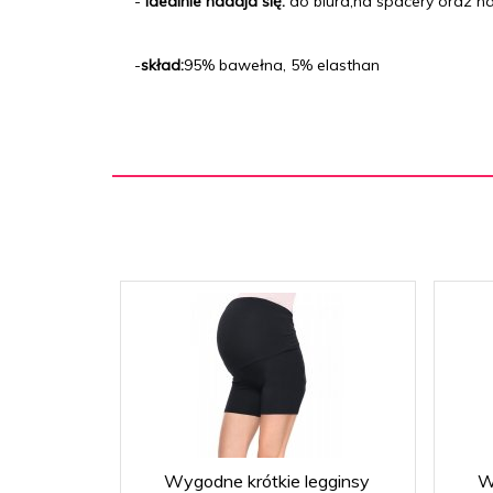
-
idealnie nadaja się:
do biura,na spacery oraz n
-
skład:
95% bawełna, 5% elasthan
Wygodne krótkie legginsy
W