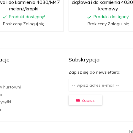
wa i do karmienia 4030/M47
ciążowa i do karmienia 403
melanż/kropki
kremowy
Produkt dostępny!
Produkt dostępny!
Brak ceny Zaloguj się
Brak ceny Zaloguj się
acje
Subskrypcja
Zapisz się do newslettera:
w hurtowni
in
Zapisz
ysyłki
i
In