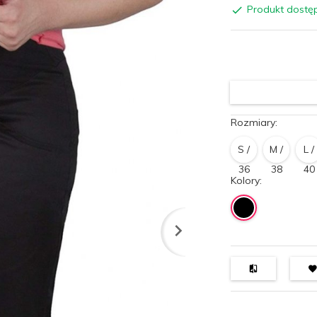
Produkt dostę
Rozmiary:
S /
M /
L /
36
38
40
Kolory: