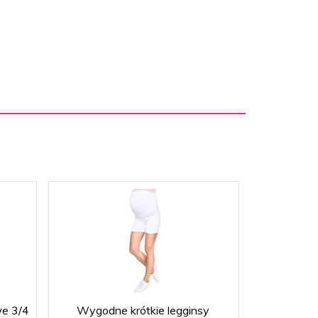
we 3/4
Wygodne krótkie legginsy
Komfortowe