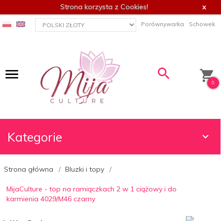
Strona korzysta z Cookies!
x
currency_h
Porównywarka
Schowek
0
Kategorie
Strona główna
Bluzki i topy
MijaCulture - top na ramiączkach 2 w 1 ciążowy i do
karmienia 4029/M46 czarny