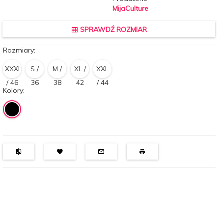
MijaCulture
SPRAWDŹ ROZMIAR
Rozmiary:
XXXL
S /
M /
XL /
XXL
/ 46
36
38
42
/ 44
Kolory: