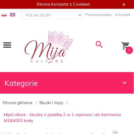
Strona korzysta z Cookies!
x
currency_h
Porównywarka
Schowek
0
Kategorie
Strona główna
Bluzki i topy
MijaCulture - bluzka z pętelką 2 w 1 ciążowa i do karmienia
M18/4003 biały