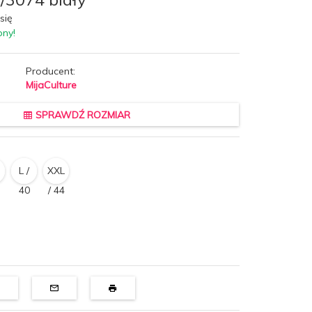
się
pny!
Producent:
MijaCulture
SPRAWDŹ ROZMIAR
L /
XXL
40
/ 44