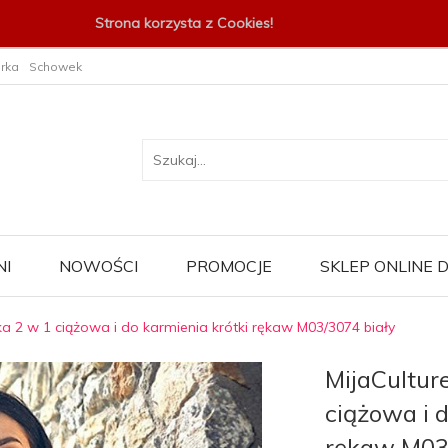
Strona korzysta z Cookies!
rka
Schowek
I
NOWOŚCI
PROMOCJE
SKLEP ONLINE
zka 2 w 1 ciążowa i do karmienia krótki rękaw M03/3074 biały
MijaCultur
ciążowa i d
rękaw M03