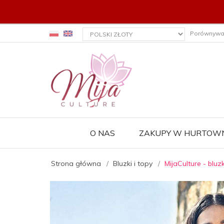
currency_h
Porównywa
O NAS
ZAKUPY W HURTOWN
Strona główna
Bluzki i topy
MijaCulture - blu