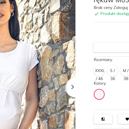
Brak ceny Zaloguj 
Produkt dostę
Rozmiary:
XXXL
S /
M /
/ 46
36
38
Kolory: