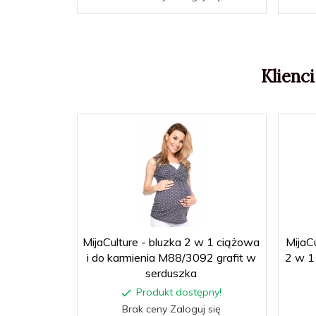
Klienci
MijaCulture - bluzka 2 w 1 ciążowa
MijaC
i do karmienia M88/3092 grafit w
2 w 1 
serduszka
Produkt dostępny!
Brak ceny Zaloguj się