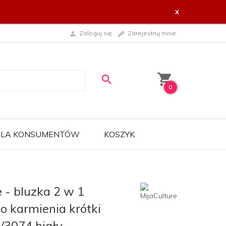
x
Zaloguj się
Zarejestruj mnie
0
 DLA KONSUMENTÓW
KOSZYK
e - bluzka 2 w 1
o karmienia krótki
/3074 biały