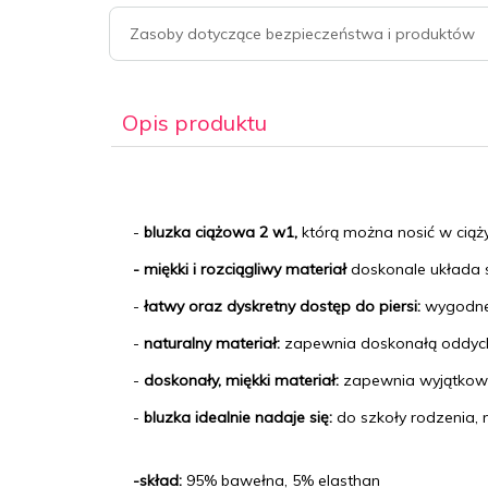
Zasoby dotyczące bezpieczeństwa i produktów
Opis produktu
-
bluzka ciążowa 2 w1,
którą można nosić w ciąż
- miękki i rozciągliwy materiał
doskonale układa 
-
łatwy oraz dyskretny dostęp do piersi:
wygodne
-
naturalny materiał:
zapewnia doskonałą oddycha
-
doskonały, miękki
materiał:
zapewnia wyjątkowy
-
bluzka idealnie nadaje się:
do szkoły rodzenia, 
-skład:
95% bawełna, 5% elasthan