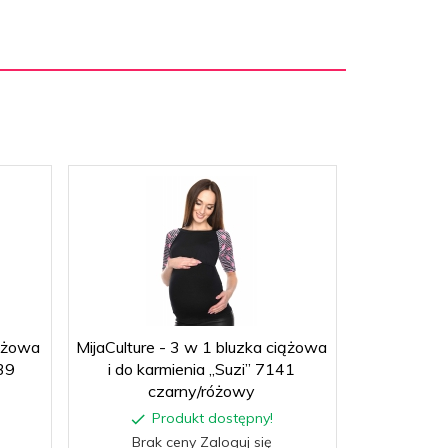
ążowa
MijaCulture - 3 w 1 bluzka ciążowa
MijaCulture
139
i do karmienia „Suzi” 7141
i do karmi
czarny/różowy
Produkt dostępny!
P
Brak ceny Zaloguj się
Brak