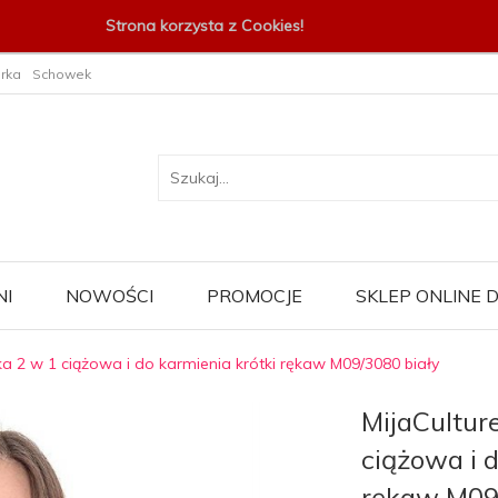
Strona korzysta z Cookies!
rka
Schowek
I
NOWOŚCI
PROMOCJE
SKLEP ONLINE
zka 2 w 1 ciążowa i do karmienia krótki rękaw M09/3080 biały
MijaCultur
ciążowa i d
rękaw M09