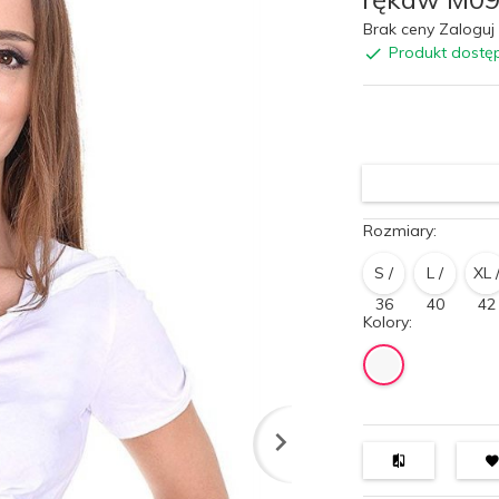
Brak ceny Zaloguj 
Produkt dostę
Rozmiary:
S /
L /
XL 
36
40
42
Kolory: