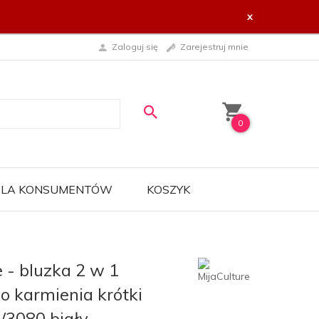
x
Zaloguj się
Zarejestruj mnie
0
 DLA KONSUMENTÓW
KOSZYK
e - bluzka 2 w 1
o karmienia krótki
/3080 biały