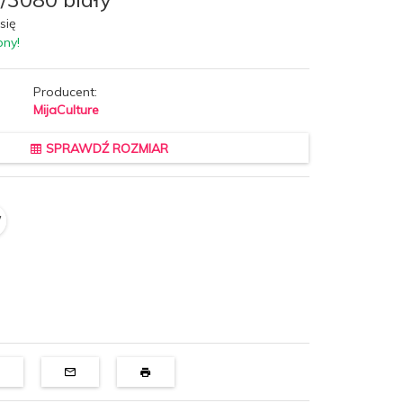
się
pny!
Producent:
MijaCulture
SPRAWDŹ ROZMIAR
/