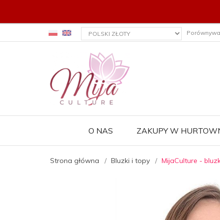
currency_h
Porównywa
O NAS
ZAKUPY W HURTOWN
Strona główna
Bluzki i topy
MijaCulture - blu