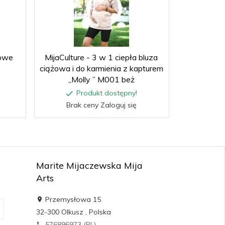
żowe
MijaCulture - 3 w 1 ciepła bluza
ciążowa i do karmienia z kapturem
„Molly ” M001 beż
Produkt dostępny!
Brak ceny Zaloguj się
Marite Mijaczewska Mija
Arts
Przemysłowa 15
32-300
Olkusz
,
Polska
576896973 (PL)