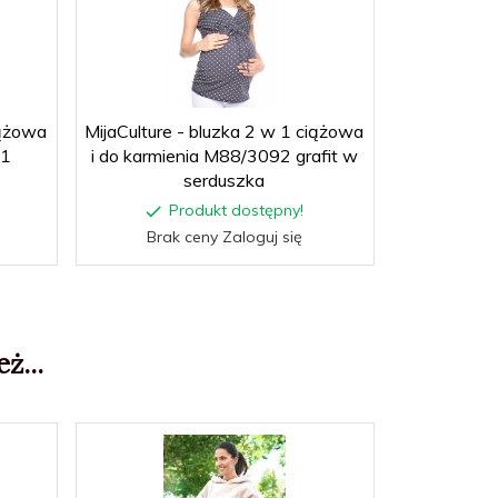
iążowa
MijaCulture - bluzka 2 w 1 ciążowa
MijaCulture
41
i do karmienia M88/3092 grafit w
i do ka
serduszka
c
Produkt dostępny!
P
Brak ceny Zaloguj się
Brak
ż...