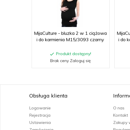
MijaCulture - bluzka 2 w 1 ciążowa
MijaCu
i do karmienia M15/3093 czarny
i do 
Produkt dostępny!
Brak ceny Zaloguj się
Obsługa klienta
Inform
Logowanie
O nas
Rejestracja
Kontakt
Ustawienia
Zakupy 
Zamówienia
Regulam